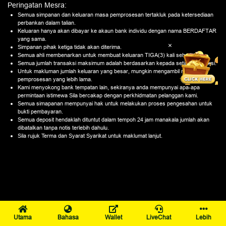
Peringatan Mesra:
Semua simpanan dan keluaran masa pemprosesan tertakluk pada ketersediaan
perbankan dalam talian.
Keluaran hanya akan dibayar ke akaun bank individu dengan nama BERDAFTAR
yang sama.
×
Simpanan pihak ketiga tidak akan diterima.
Semua ahli membenarkan untuk membuat keluaran TIGA(3) kali sehari.
Semua jumlah transaksi maksimum adalah berdasarkan kepada setiap transaksi.
Untuk makluman jumlah keluaran yang besar, mungkin mengambil masa
pemprosesan yang lebih lama.
Kami menyokong bank tempatan lain, sekiranya anda mempunyai apa-apa
permintaan istimewa Sila bercakap dengan perkhidmatan pelanggan kami.
Semua simapanan mempunyai hak untuk melakukan proses pengesahan untuk
bukti pembayaran.
Semua deposit hendaklah dituntut dalam tempoh 24 jam manakala jumlah akan
dibatalkan tanpa notis terlebih dahulu.
Sila rujuk Terma dan Syarat Syarikat untuk maklumat lanjut.
Utama
Bahasa
Wallet
LiveChat
Lebih