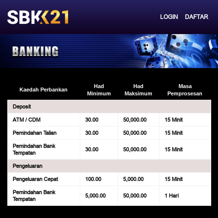
LOGIN
DAFTAR
Had
Had
Masa
Kaedah Perbankan
Minimum
Maksimum
Pemprosesan
Deposit
ATM / CDM
30.00
50,000.00
15 Minit
Pemindahan Talian
30.00
50,000.00
15 Minit
Pemindahan Bank
30.00
50,000.00
15 Minit
Tempatan
Pengeluaran
Pengeluaran Cepat
100.00
5,000.00
15 Minit
Pemindahan Bank
5,000.00
50,000.00
1 Hari
Tempatan