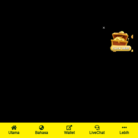
×
Utama
Bahasa
Wallet
LiveChat
Lebih