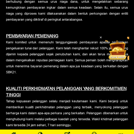
berhubung dengan semua urus niaga dana, untuk mengelakkan sebarang
kemungkinan pembayaran ingkar dalam semua keadaan. Selain itu, semua urus
niaga yang diproses kami dilaksanakan dalam bentuk perkongsian dengan entiti
pembayaran yang diiktiraf di peringkat antarabangsa.
PEMBAYARAN PEMENANG
×
Kami komited untuk memenuhi tanggungjawab pembayaran apabila permintaan
pengeluaran tunai dari pelanggan. Kami telah menghantar rekod 100% jaminan yang
dijamin kepada pelanggan sejak penubuhan kami, dan akan terus melakukannya
dalam mengekalkan reputasi perniagaan kami. Semua pemain boleh mengharapkan
untuk menerima bayaran pemenang dalam apa jua keadaan yang berkaitan dengan
SBK21.
KUALITI PERKHIDMATAN PELANGGAN YANG BERKOMITMEN
TINGGI
Tahap kepuasan pelanggan selalu menjadi keutamaan kami. Kami berjanji untuk
memberikan kualiti perkhidmatan pelanggan yang terbaik, menyokong pelanggan
berharga kami dalam apa-apa perkara yang berkaitan. Pelanggan dibenarkan untuk
menghubungi kami melalui pelbagai kaedah yang tersedia. Wakil khidmat pelanggan
kami tersedia 24 jam sehari, 7 hari seminggu.