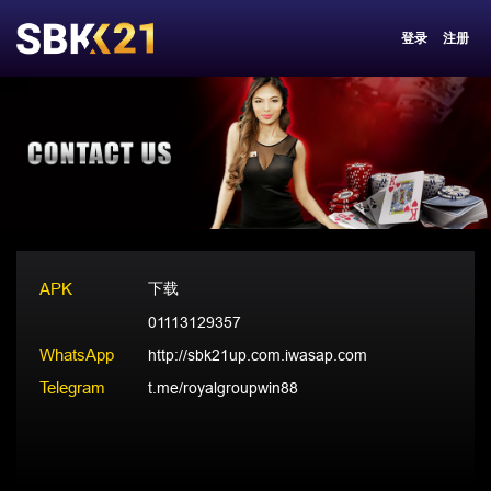
登录
注册
APK
下载
01113129357
WhatsApp
http://sbk21up.com.iwasap.com
Telegram
t.me/royalgroupwin88