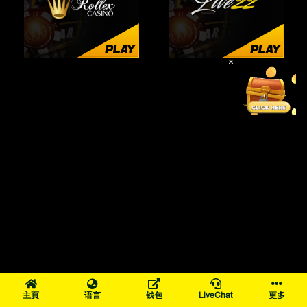
×
主頁
语言
钱包
LiveChat
更多