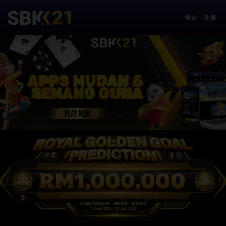
登录
注册