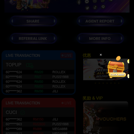
×
优惠
LIVE TRANSACTION
TOPUP
60******624
RM20
ROLLEX
60******646
RM7
PUSSY888
60******624
RM50
ROLLEX
60******624
RM50
ROLLEX
60******362
RM30
JILI
奖励 & VIP
LIVE TRANSACTION
CUCI
60******362
RM150
JILI
60******863
RM2600
PUSSY888
60******089
RM88
MEGA888
60******912
RM320
MEGA888